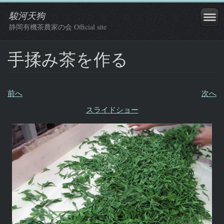
駿河天狗
静岡有機茶農家の会 Official site
手揉み茶を作る
前へ
次へ
スライドショー