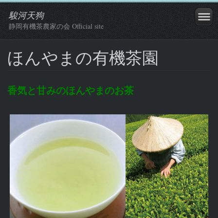
駿河天狗
静岡有機茶農家の会 Official site
ほんやまの有機茶園
香気と甘みのほんやまのお茶