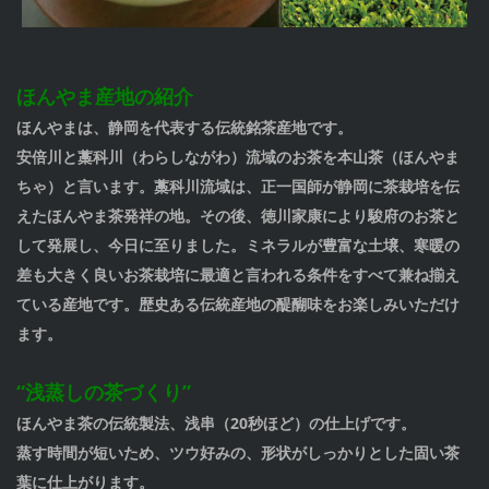
ほんやま産地の紹介
ほんやまは、静岡を代表する伝統銘茶産地です。
安倍川と藁科川（わらしながわ）流域のお茶を本山茶（ほんやま
ちゃ）と言います。藁科川流域は、正一国師が静岡に茶栽培を伝
えたほんやま茶発祥の地。その後、徳川家康により駿府のお茶と
して発展し、今日に至りました。ミネラルが豊富な土壌、寒暖の
差も大きく良いお茶栽培に最適と言われる条件をすべて兼ね揃え
ている産地です。歴史ある伝統産地の醍醐味をお楽しみいただけ
ます。
“浅蒸しの茶づくり”
ほんやま茶の伝統製法、浅串（20秒ほど）の仕上げです。
蒸す時間が短いため、ツウ好みの、形状がしっかりとした固い茶
葉に仕上がります。