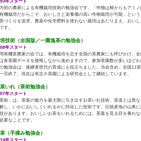
993年スタート
内初の農家による有機栽培技術の勉強会です。「作物は根からもアミノ
有機栽培だからこそ、おいしさと栄養価の高い作物栽培が可能」という
茶づくりを追求。農薬や化学肥料を使わない栽培はあたりまえ、おいし
です。
培技術（全国版／一園逸茶の勉強会）
008年スタート
岡有機茶農家の会では、有機栽培を志す全国の茶農家にも呼びかけ、全
は各茶園データを後悔しながら進めますので、参加茶園数が多いほどわ
の勉強会は、後継者世代の育成にも役立ちました。当会含め、全国11茶
一旦終了、現在は有志６茶園による研究会として継続しています。
茶いれ（茶術勉強会）
007年スタート
茶術」は、茶葉の魅力を最大限に引き出すお茶いれ技術。茶道とは異な
解し、いかにおいしくいれるかに特化した技術です。伝統産地の山奥に
技があります。おいしいお茶をいれるためには、茶葉を見る目を養わな
必要なことです。
茶（手揉み勉強会）
014年スタート