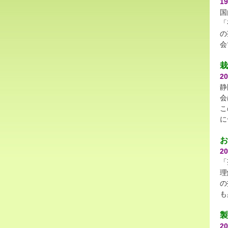
1
国
「
の
会
栽
2
静
会
こ
に
お
2
「
理
の
も
製
2