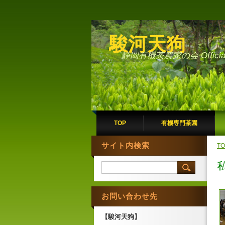
駿河天狗
静岡有機茶農家の会 Official 
TOP
有機専門茶園
サイト内検索
TO
お問い合わせ先
【駿河天狗】