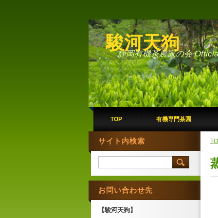
駿河天狗
静岡有機茶農家の会 Official 
TOP
有機専門茶園
サイト内検索
TO
お問い合わせ先
【駿河天狗】