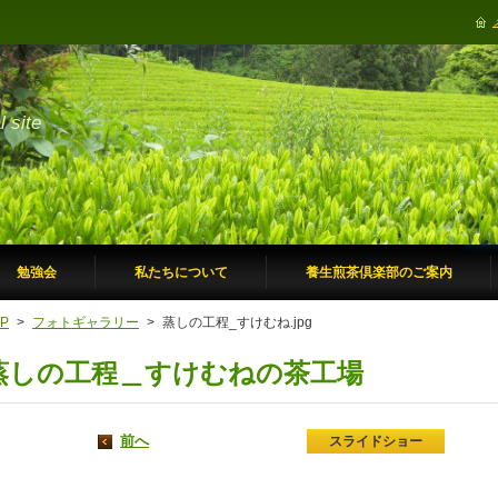
site
勉強会
私たちについて
養生煎茶倶楽部のご案内
P
>
フォトギャラリー
>
蒸しの工程_すけむね.jpg
蒸しの工程＿すけむねの茶工場
前へ
スライドショー