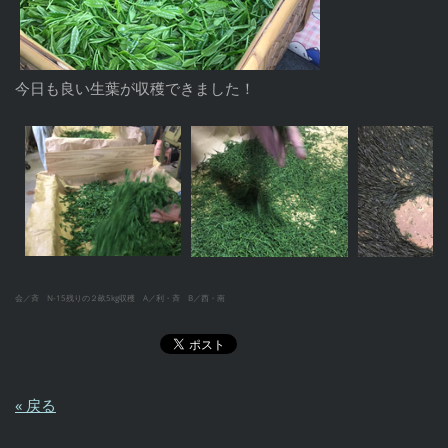
今日も良い生葉が収穫できました！
会／斉 N-15残りの２畝5kg収穫 A／利・斉 B／西・南
« 戻る