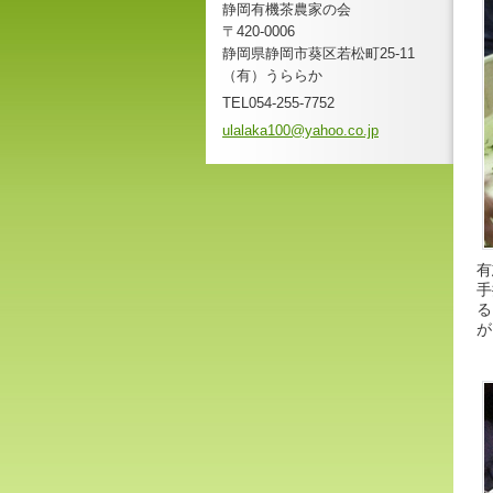
静岡有機茶農家の会
〒420-0006
静岡県静岡市葵区若松町25-11
（有）うららか
TEL054-255-7752
ulalaka1
00@yahoo
.co.jp
有
手
る
が