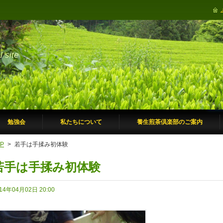
site
勉強会
私たちについて
養生煎茶倶楽部のご案内
P
>
若手は手揉み初体験
若手は手揉み初体験
14年04月02日 20:00